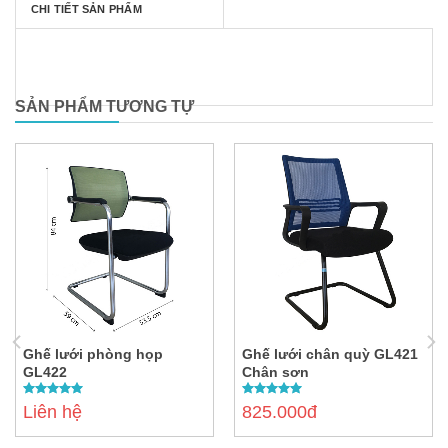
CHI TIẾT SẢN PHẨM
SẢN PHẨM TƯƠNG TỰ
Ghế lưới phòng họp
Ghế lưới chân quỳ GL421
GL422
Chân sơn
5.00
out of
5.00
out of
Liên hệ
825.000đ
5
5