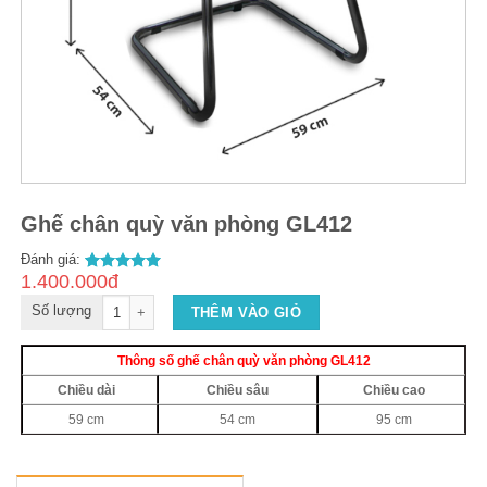
Ghế chân quỳ văn phòng GL412
Đánh giá:
1.400.000đ
2
5.00
out of
5
Số lượng
THÊM VÀO GIỎ
Thông số ghế chân quỳ văn phòng GL412
Chiều dài
Chiều sâu
Chiều cao
59 cm
54 cm
95 cm