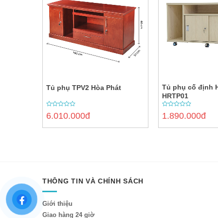
Tủ phụ cố định 
Tủ phụ TPV2 Hòa Phát
HRTP01
0
0
6.010.000đ
1.890.000đ
out
out
of
of
5
5
THÔNG TIN VÀ CHÍNH SÁCH
Giới thiệu
Giao hàng 24 giờ