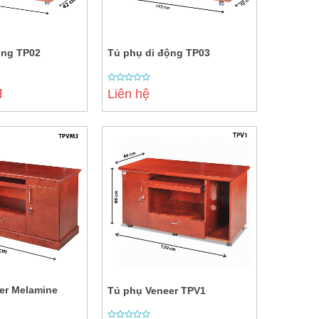
ộng TP02
Tủ phụ di động TP03
0
đ
Liên hệ
out
of
5
er Melamine
Tủ phụ Veneer TPV1