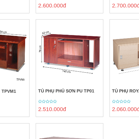
0
0
2.600.000đ
2.700.000
out
out
of
of
5
5
TỦ PHỤ PHỦ SƠN PU TP01
TỦ PHỤ ROY
G TPVM1
0
0
2.510.000đ
2.060.000
out
out
of
of
5
5