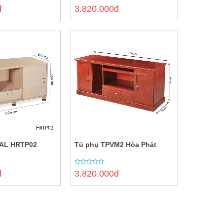
0
đ
3.820.000đ
out
of
5
AL HRTP02
Tủ phụ TPVM2 Hòa Phát
0
đ
3.820.000đ
out
of
5