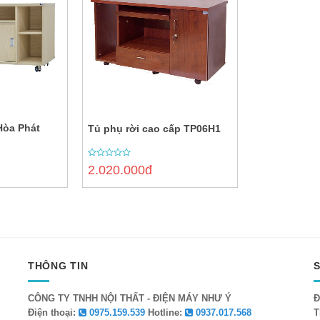
Hòa Phát
Tủ phụ rời cao cấp TP06H1
0
2.020.000đ
out
of
5
THÔNG TIN
CÔNG TY TNHH NỘI THẤT - ĐIỆN MÁY NHƯ Ý
Đ
Điện thoại:
0975.159.539
Hotline:
0937.017.568
T