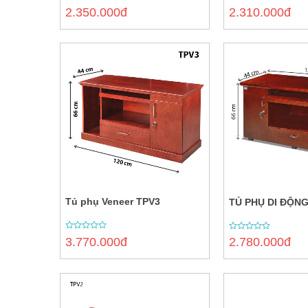
0
0
2.350.000đ
2.310.000đ
out
out
of
of
5
5
Tủ phụ Veneer TPV3
TỦ PHỤ DI ĐỘN
0
0
3.770.000đ
2.780.000đ
out
out
of
of
5
5