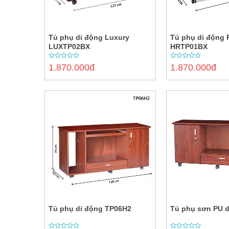
Tủ phụ di động Luxury
Tủ phụ di động
LUXTP02BX
HRTP01BX
0
0
1.870.000đ
1.870.000đ
out
out
of
of
5
5
Tủ phụ di động TP06H2
Tủ phụ sơn PU d