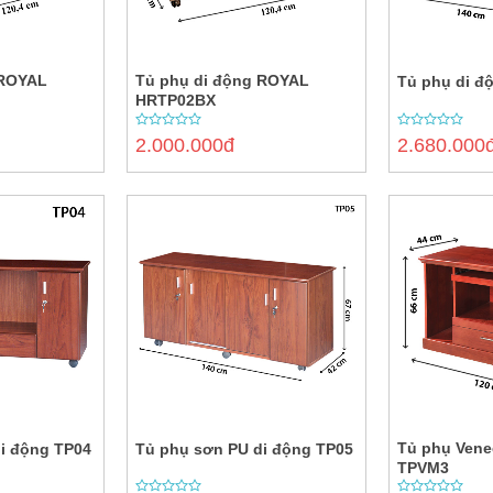
 ROYAL
Tủ phụ di động ROYAL
Tủ phụ di đ
HRTP02BX
0
0
2.000.000đ
2.680.000
out
out
of
of
5
5
Tủ phụ Vene
i động TP04
Tủ phụ sơn PU di động TP05
TPVM3