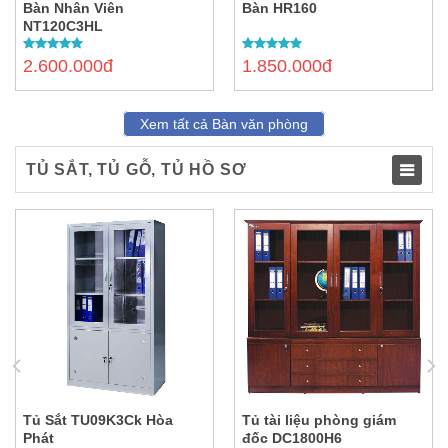
Bàn Nhân Viên
Bàn HR160
NT120C3HL
5.00
out of
5.00
out of
2.600.000đ
1.850.000đ
5
5
Xem tất cả Bàn văn phòng
TỦ SẮT, TỦ GỖ, TỦ HỒ SƠ
TOG
NAVI
Tủ Sắt TU09K3Ck Hòa
Tủ tài liệu phòng giám
Phát
đốc DC1800H6