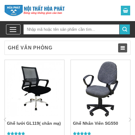
Skip
to
content
GHẾ VĂN PHÒNG
TOG
NAVI
Ghế lưới GL119( chân mạ)
Ghế Nhân Viên SG550