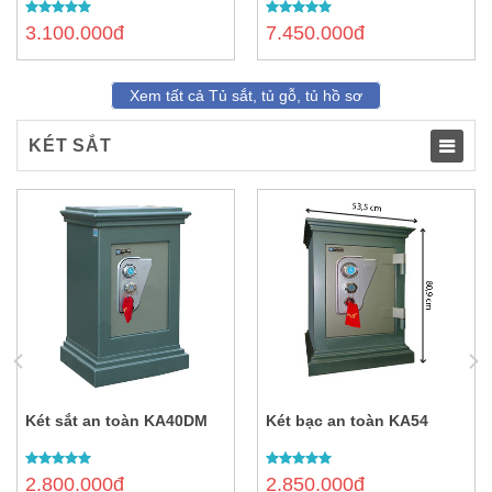
5.00
out of
5.00
out of
3.100.000đ
7.450.000đ
5
5
Xem tất cả Tủ sắt, tủ gỗ, tủ hồ sơ
KÉT SẮT
TOG
NAVI
Két sắt an toàn KA40DM
Két bạc an toàn KA54
5.00
out of
5.00
out of
2.800.000đ
2.850.000đ
5
5