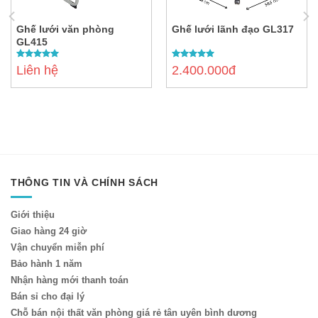
Ghế lưới văn phòng
Ghế lưới lãnh đạo GL317
GL415
5.00
out of
5.00
out of
Liên hệ
2.400.000đ
5
5
THÔNG TIN VÀ CHÍNH SÁCH
Giới thiệu
Giao hàng 24 giờ
Vận chuyển miễn phí
Bảo hành 1 năm
Nhận hàng mới thanh toán
Bán sỉ cho đại lý
Chỗ bán nội thất văn phòng giá rẻ tân uyên bình dương