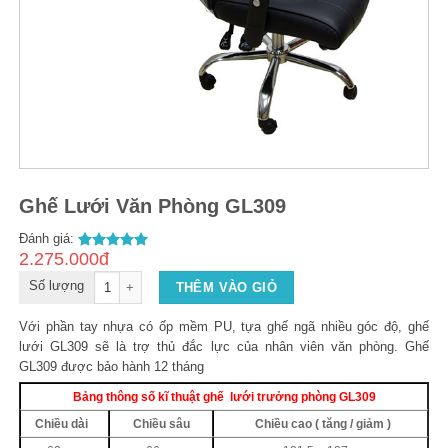
Ghế Lưới Văn Phòng GL309
Đánh giá:
2.275.000đ
2
5.00
out of
5
Số lượng
THÊM VÀO GIỎ
Với phần tay nhựa có ốp mềm PU, tựa ghế ngã nhiều góc độ, ghế
lưới GL309 sẽ là trợ thủ đắc lực của nhân viên văn phòng. Ghế
GL309 được bảo hành 12 tháng
Bảng thông số kĩ thuật ghế lưới trưởng phòng GL309
Chiều dài
Chiều sâu
Chiều cao ( tăng / giảm )