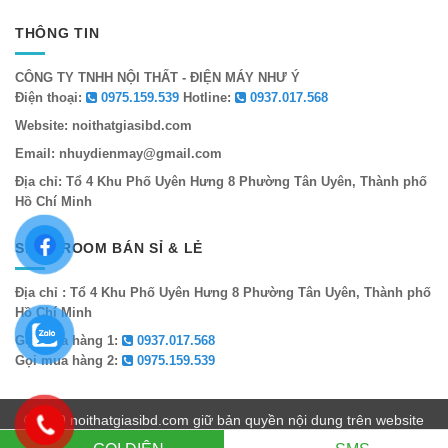
THÔNG TIN
CÔNG TY TNHH NỘI THẤT - ĐIỆN MÁY NHƯ Ý
Điện thoại:
0975.159.539
Hotline:
0937.017.568
Website: noithatgiasibd.com
Email: nhuydienmay@gmail.com
Địa chỉ: Tổ 4 Khu Phố Uyên Hưng 8 Phường Tân Uyên, Thành phố
Hồ Chí Minh
SHOWROOM BÁN SỈ & LẺ
Địa chỉ : Tổ 4 Khu Phố Uyên Hưng 8 Phường Tân Uyên, Thành phố
Hồ Chí Minh
Gọi mua hàng 1:
0937.017.568
Gọi mua hàng 2:
0975.159.539
©2019 noithatgiasibd.com giữ bản quyền nội dung trên website
này.
noithatgiasibd.com