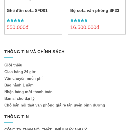
Ghế đôn sofa SFD01
Bộ sofa văn phòng SF33
5.00
out of
5.00
out of
550.000đ
16.500.000đ
5
5
THÔNG TIN VÀ CHÍNH SÁCH
Giới thiệu
Giao hàng 24 giờ
Vận chuyển miễn phí
Bảo hành 1 năm
Nhận hàng mới thanh toán
Bán sỉ cho đại lý
Chỗ bán nội thất văn phòng giá rẻ tân uyên bình dương
THÔNG TIN
CÔNG TY TNHH NỘI THẤT - ĐIỆN MÁY NHƯ Ý