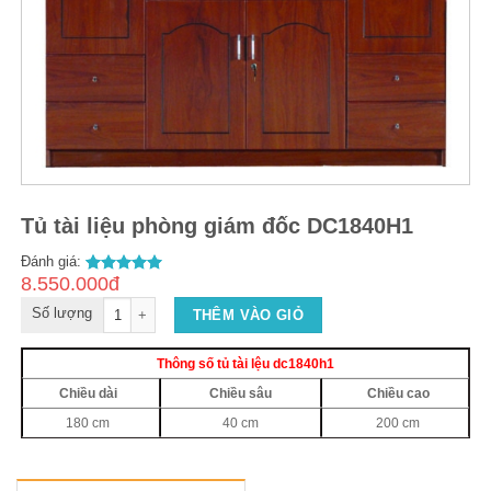
Tủ tài liệu phòng giám đốc DC1840H1
Đánh giá:
8.550.000đ
2
5.00
out of
5
Số lượng
THÊM VÀO GIỎ
Thông số tủ tài lệu dc1840h1
Chiều dài
Chiều sâu
Chiều cao
180 cm
40 cm
200 cm