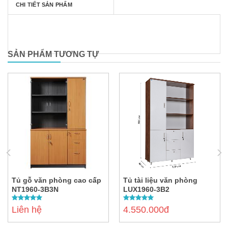
CHI TIẾT SẢN PHẨM
SẢN PHẨM TƯƠNG TỰ
Tủ gỗ văn phòng cao cấp
Tủ tài liệu văn phòng
NT1960-3B3N
LUX1960-3B2
5.00
out of
5.00
out of
Liên hệ
4.550.000đ
5
5